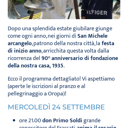
Dopo una splendida estate giubilare giunge
come ogni anno, nei giorni di
San Michele
arcangelo
, patrono della nostra città, la
festa
di inizio anno
, arricchita questa volta dalla
ricorrenza del
90° anniversario di fondazione
della nostra casa, 1935
.
Ecco il programma dettagliato! Vi aspettiamo
(aperte le iscrizioni al pranzo e al
pellegrinaggio a Oropa)!
MERCOLEDÌ 24 SETTEMBRE
ore 21.00
don Primo Soldi
grande
conoscitore del Frassati,
anima il rosario