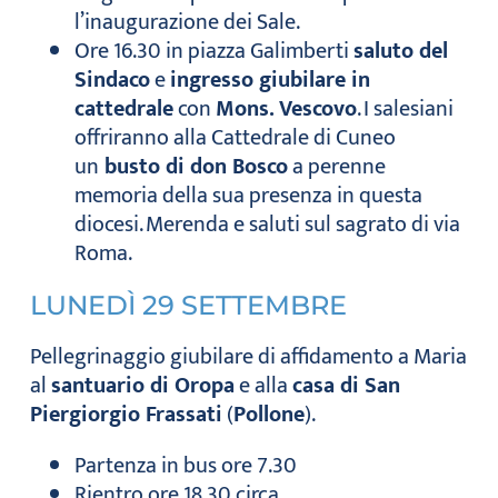
l’inaugurazione dei Sale.
Ore 16.30 in piazza Galimberti
saluto del
Sindaco
e
ingresso giubilare in
cattedrale
con
Mons. Vescovo
. I salesiani
offriranno alla Cattedrale di Cuneo
un
busto di don Bosco
a perenne
memoria della sua presenza in questa
diocesi. Merenda e saluti sul sagrato di via
Roma.
LUNEDÌ 29 SETTEMBRE
Pellegrinaggio giubilare di affidamento a Maria
al
santuario di Oropa
e alla
casa di San
Piergiorgio Frassati
(
Pollone
).
Partenza in bus ore 7.30
Rientro ore 18.30 circa