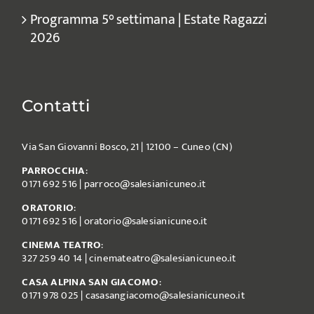
Programma 5° settimana | Estate Ragazzi
2026
Contatti
Via San Giovanni Bosco, 21 | 12100 – Cuneo (CN)
PARROCCHIA
:
0171 692 516
|
parroco@salesianicuneo.it
ORATORIO
:
0171 692 516
|
oratorio@salesianicuneo.it
CINEMA TEATRO
:
327 259 40 14
|
cinemateatro@salesianicuneo.it
CASA ALPINA SAN GIACOMO
:
0171 978 025
|
casasangiacomo@salesianicuneo.it