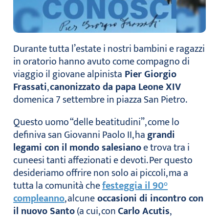
Durante tutta l’estate i nostri bambini e ragazzi
in oratorio hanno avuto come compagno di
viaggio il giovane alpinista
Pier Giorgio
Frassati
,
canonizzato da papa Leone XIV
domenica 7 settembre in piazza San Pietro.
Questo uomo “delle beatitudini”, come lo
definiva san Giovanni Paolo II, ha
grandi
legami con il mondo salesiano
e trova tra i
cuneesi tanti affezionati e devoti. Per questo
desideriamo offrire non solo ai piccoli, ma a
tutta la comunità che
festeggia il 90°
compleanno
, alcune
occasioni di incontro con
il nuovo Santo
(a cui, con
Carlo Acutis
,