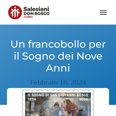
Salta
al
Tog
contenuto
Nav
Home
Un francobollo per
Chi Siamo
il Sogno dei Nove
Attività
Anni
News
Febbraio 16, 2024
Media
Contatti