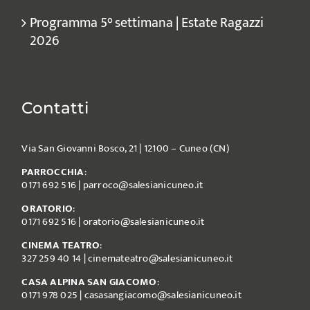
Programma 5° settimana | Estate Ragazzi
2026
Contatti
Via San Giovanni Bosco, 21 | 12100 – Cuneo (CN)
PARROCCHIA
:
0171 692 516
|
parroco@salesianicuneo.it
ORATORIO
:
0171 692 516
|
oratorio@salesianicuneo.it
CINEMA TEATRO
:
327 259 40 14
|
cinemateatro@salesianicuneo.it
CASA ALPINA SAN GIACOMO
:
0171 978 025
|
casasangiacomo@salesianicuneo.it