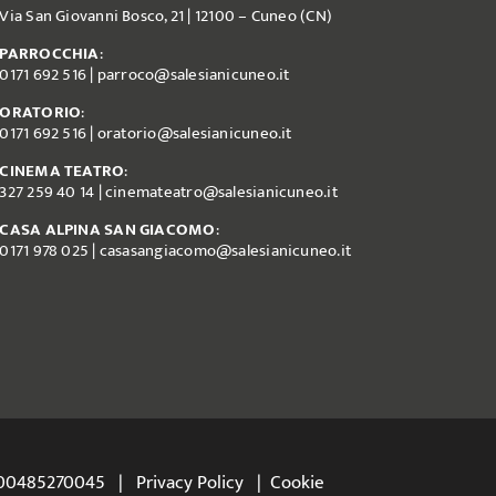
Via San Giovanni Bosco, 21 | 12100 – Cuneo (CN)
PARROCCHIA
:
0171 692 516
|
parroco@salesianicuneo.it
ORATORIO
:
0171 692 516
|
oratorio@salesianicuneo.it
CINEMA TEATRO
:
327 259 40 14
|
cinemateatro@salesianicuneo.it
CASA ALPINA SAN GIACOMO
:
0171 978 025
|
casasangiacomo@salesianicuneo.it
va: 00485270045 |
Privacy Policy
|
Cookie