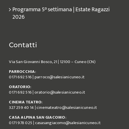
Programma 5° settimana | Estate Ragazzi
2026
Contatti
Via San Giovanni Bosco, 21 | 12100 – Cuneo (CN)
PARROCCHIA
:
0171 692 516
|
parroco@salesianicuneo.it
ORATORIO
:
0171 692 516
|
oratorio@salesianicuneo.it
CINEMA TEATRO
:
327 259 40 14
|
cinemateatro@salesianicuneo.it
CASA ALPINA SAN GIACOMO
:
0171 978 025
|
casasangiacomo@salesianicuneo.it