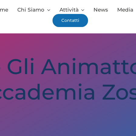
ome
Chi Siamo
Attività
News
Media
Contatti
o Gli Animat
cademia Zo