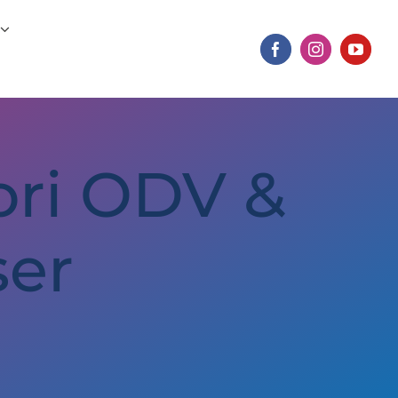
tori ODV &
ser