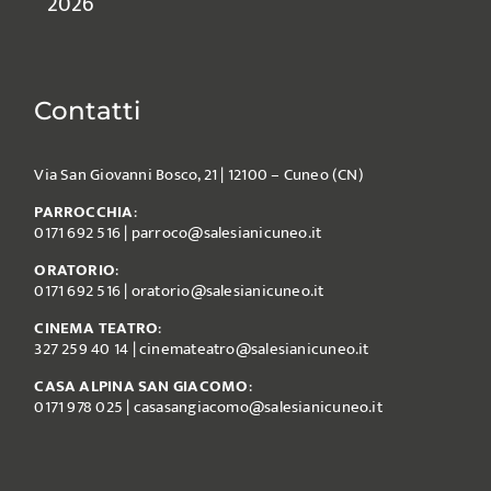
2026
Contatti
Via San Giovanni Bosco, 21 | 12100 – Cuneo (CN)
PARROCCHIA
:
0171 692 516
|
parroco@salesianicuneo.it
ORATORIO
:
0171 692 516
|
oratorio@salesianicuneo.it
CINEMA TEATRO
:
327 259 40 14
|
cinemateatro@salesianicuneo.it
CASA ALPINA SAN GIACOMO
:
0171 978 025
|
casasangiacomo@salesianicuneo.it