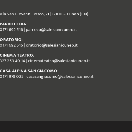
Via San Giovanni Bosco, 21 | 12100 – Cuneo (CN)
PARROCCHIA
:
0171 692 516
|
parroco@salesianicuneo.it
ORATORIO
:
0171 692 516
|
oratorio@salesianicuneo.it
CINEMA TEATRO
:
327 259 40 14
|
cinemateatro@salesianicuneo.it
CASA ALPINA SAN GIACOMO
:
0171 978 025
|
casasangiacomo@salesianicuneo.it