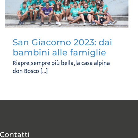
San Giacomo 2023: dai
bambini alle famiglie
Riapre, sempre più bella, la casa alpina
don Bosco [...]
Contatti