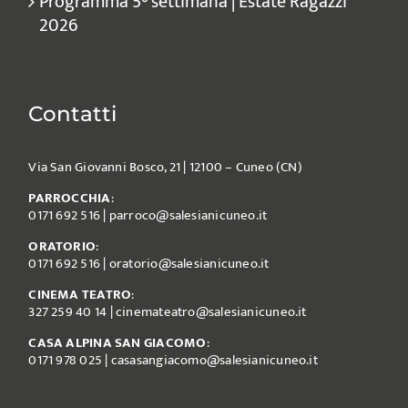
Programma 5° settimana | Estate Ragazzi
2026
Contatti
Via San Giovanni Bosco, 21 | 12100 – Cuneo (CN)
PARROCCHIA
:
0171 692 516
|
parroco@salesianicuneo.it
ORATORIO
:
0171 692 516
|
oratorio@salesianicuneo.it
CINEMA TEATRO
:
327 259 40 14
|
cinemateatro@salesianicuneo.it
CASA ALPINA SAN GIACOMO
:
0171 978 025
|
casasangiacomo@salesianicuneo.it