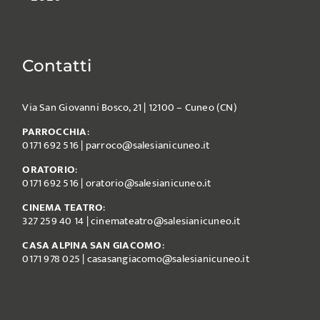
Contatti
Via San Giovanni Bosco, 21 | 12100 – Cuneo (CN)
PARROCCHIA
:
0171 692 516
|
parroco@salesianicuneo.it
ORATORIO
:
0171 692 516
|
oratorio@salesianicuneo.it
CINEMA TEATRO
:
327 259 40 14
|
cinemateatro@salesianicuneo.it
CASA ALPINA SAN GIACOMO
:
0171 978 025
|
casasangiacomo@salesianicuneo.it