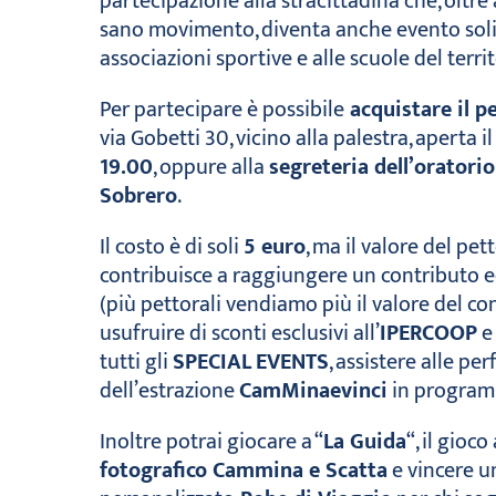
partecipazione alla stracittadina che, oltre
sano movimento, diventa anche evento solida
associazioni sportive e alle scuole del territ
Per partecipare è possibile
acquistare il p
via Gobetti 30, vicino alla palestra, aperta i
19.00
, oppure alla
segreteria dell’oratorio
Sobrero
.
Il costo è di soli
5 euro
, ma il valore del pet
contribuisce a raggiungere un contributo e
(più pettorali vendiamo più il valore del co
usufruire di sconti esclusivi all’
IPERCOOP
e
tutti gli
SPECIAL
EVENTS
, assistere alle p
dell’estrazione
CamMinaevinci
in program
Inoltre potrai giocare a “
La Guida
“, il gioc
fotografico Cammina e Scatta
e vincere un