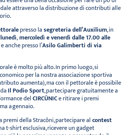
 ad essere una bella occasione per fare un po’ di
le attraverso la distribuzione di contributi alle
orio.
ettorale
presso la
segreteria dell’Auxilium
, in
l
lunedì
,
mercoledì e venerdì dalle 17.00 alle
e anche presso l’
Asilo Galimberti di via
torale è molto più alto. In primo luogo, si
conomico per la nostra associazione sportiva
ntributo aumenta), ma con il pettorale è possibile
 da
Il Podio Sport
, partecipare gratuitamente a
erformance del
CIRCÛNIC
e ritirare i premi
ma a gennaio.
o a premi della Stracôni, partecipare al
contest
a t-shirt esclusiva, ricevere un gadget