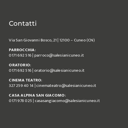
Contatti
Via San Giovanni Bosco, 21 | 12100 – Cuneo (CN)
PARROCCHIA
:
0171 692 516
|
parroco@salesianicuneo.it
ORATORIO
:
0171 692 516
|
oratorio@salesianicuneo.it
CINEMA TEATRO
:
327 259 40 14
|
cinemateatro@salesianicuneo.it
CASA ALPINA SAN GIACOMO
:
0171 978 025
|
casasangiacomo@salesianicuneo.it