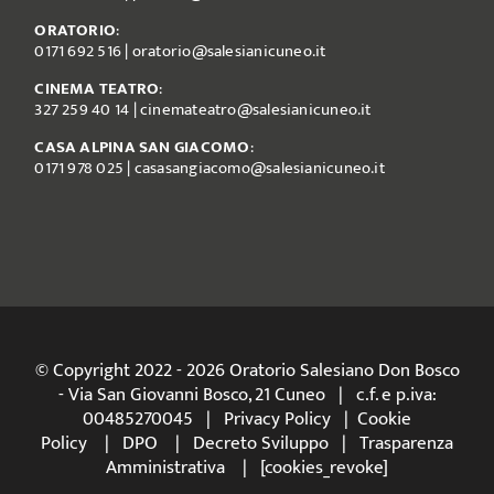
ORATORIO
:
0171 692 516
|
oratorio@salesianicuneo.it
CINEMA TEATRO
:
327 259 40 14
|
cinemateatro@salesianicuneo.it
CASA ALPINA SAN GIACOMO
:
0171 978 025
|
casasangiacomo@salesianicuneo.it
© Copyright 2022 - 2026 Oratorio Salesiano Don Bosco
- Via San Giovanni Bosco, 21 Cuneo | c.f. e p.iva:
00485270045 |
Privacy Policy
|
Cookie
Policy
|
DPO
|
Decreto Sviluppo
|
Trasparenza
Amministrativa
| [cookies_revoke]