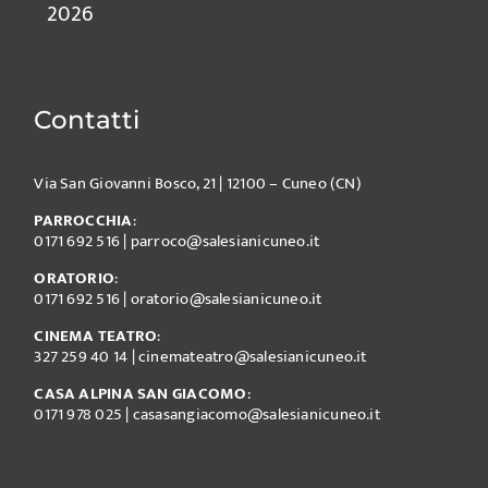
2026
Contatti
Via San Giovanni Bosco, 21 | 12100 – Cuneo (CN)
PARROCCHIA
:
0171 692 516
|
parroco@salesianicuneo.it
ORATORIO
:
0171 692 516
|
oratorio@salesianicuneo.it
CINEMA TEATRO
:
327 259 40 14
|
cinemateatro@salesianicuneo.it
CASA ALPINA SAN GIACOMO
:
0171 978 025
|
casasangiacomo@salesianicuneo.it