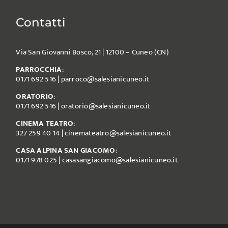
Contatti
Via San Giovanni Bosco, 21 | 12100 – Cuneo (CN)
PARROCCHIA
:
0171 692 516
|
parroco@salesianicuneo.it
ORATORIO
:
0171 692 516
|
oratorio@salesianicuneo.it
CINEMA TEATRO
:
327 259 40 14
|
cinemateatro@salesianicuneo.it
CASA ALPINA SAN GIACOMO
:
0171 978 025
|
casasangiacomo@salesianicuneo.it