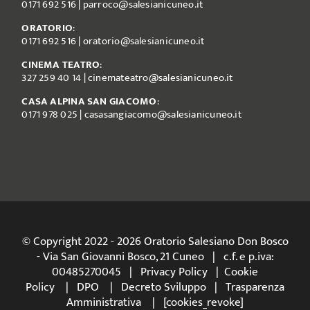
0171 692 516
|
parroco@salesianicuneo.it
ORATORIO
:
0171 692 516
|
oratorio@salesianicuneo.it
CINEMA TEATRO
:
327 259 40 14
|
cinemateatro@salesianicuneo.it
CASA ALPINA SAN GIACOMO
:
0171 978 025
|
casasangiacomo@salesianicuneo.it
© Copyright 2022 - 2026 Oratorio Salesiano Don Bosco
- Via San Giovanni Bosco, 21 Cuneo | c.f. e p.iva:
00485270045 |
Privacy Policy
|
Cookie
Policy
|
DPO
|
Decreto Sviluppo
|
Trasparenza
Amministrativa
| [cookies_revoke]