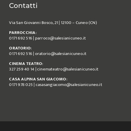
Contatti
Via San Giovanni Bosco, 21 | 12100 – Cuneo (CN)
PARROCCHIA
:
0171 692 516
|
parroco@salesianicuneo.it
ORATORIO
:
0171 692 516
|
oratorio@salesianicuneo.it
CINEMA TEATRO
:
327 259 40 14
|
cinemateatro@salesianicuneo.it
CASA ALPINA SAN GIACOMO
:
0171 978 025
|
casasangiacomo@salesianicuneo.it