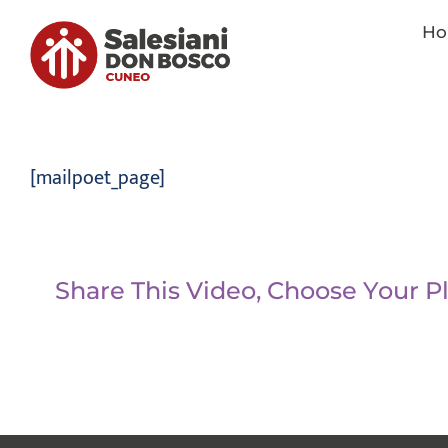
Salta
al
H
contenuto
[mailpoet_page]
Share This Video, Choose Your P