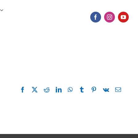
Facebook
X
Reddit
LinkedIn
WhatsApp
Tumblr
Pinterest
Vk
Email