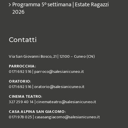
Programma 5° settimana | Estate Ragazzi
2026
Contatti
Via San Giovanni Bosco, 21 | 12100 – Cuneo (CN)
PARROCCHIA
:
0171 692 516
|
parroco@salesianicuneo.it
ORATORIO
:
0171 692 516
|
oratorio@salesianicuneo.it
CINEMA TEATRO
:
327 259 40 14
|
cinemateatro@salesianicuneo.it
CASA ALPINA SAN GIACOMO
:
0171 978 025
|
casasangiacomo@salesianicuneo.it